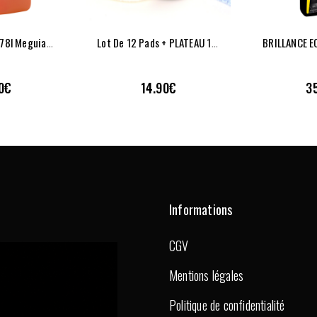
T
Ouche Finale 3,78l Meguiar’s D15501
L
Ot De 12 Pads + PLATEAU 1,5″
PIDE
VUE RAPIDE
VUE
0
€
14.90
€
3
AJOUTER À LA LISTE DE SOUHAITS
AJOUTER À LA LISTE DE SOUHAITS
Informations
CGV
Mentions légales
Politique de confidentialité