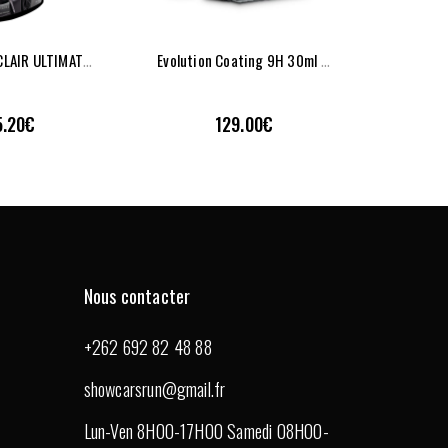
B
RILLANCE ECLAIR ULTIMATE MEGUIARS
E
Volution Coating 9H 30ml (céramique 3 ANS) – FX PROTECT
 RAPIDE
VUE RAPIDE
5.20
€
129.00
€
AJOUTER À LA LISTE DE SOUHAITS
AJOUTER À LA LISTE DE SOUHAITS
Nous contacter
+262 692 82 48 88
showcarsrun@gmail.fr
Lun-Ven 8H00-17H00 Samedi 08H00-