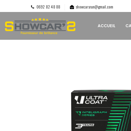
0692 82 48 88
showcarsrun@gmail.com
ACCUEIL
C