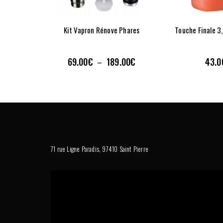
Kit Vapron Rénove Phares
VUE RAPIDE
VUE RA
Plage
69.00
€
189.00
€
43.0
–
de
prix :
69.00€
AJOUTER À LA LISTE DE SOUHAITS
à
189.00€
71 rue Ligne Paradis, 97410 Saint Pierre