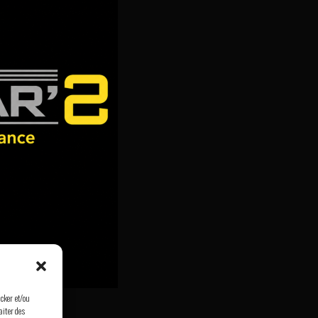
ocker et/ou
aiter des