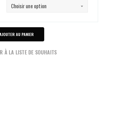
prix :
Choisir une option
134.00€
à
179.00€
AJOUTER AU PANIER
R À LA LISTE DE SOUHAITS