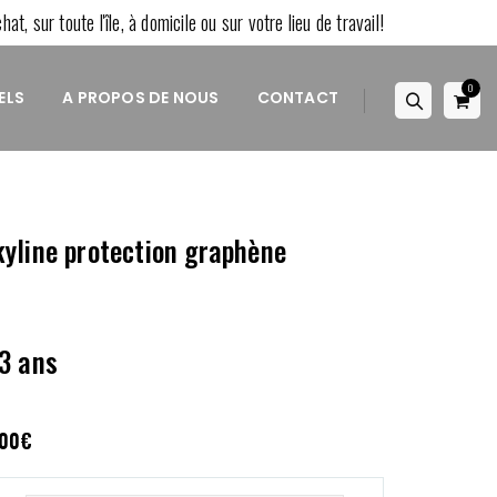
at, sur toute l'île, à domicile ou sur votre lieu de travail!
0
ELS
A PROPOS DE NOUS
CONTACT
kyline protection graphène
 3 ans
Plage
.00
€
de